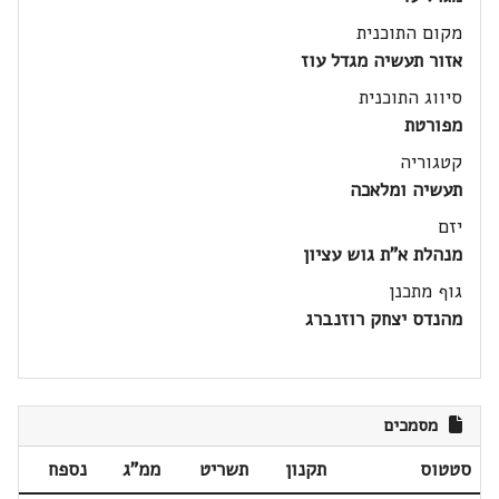
מקום התוכנית
אזור תעשיה מגדל עוז
סיווג התוכנית
מפורטת
קטגוריה
תעשיה ומלאכה
יזם
מנהלת א"ת גוש עציון
גוף מתכנן
מהנדס יצחק רוזנברג
מסמכים
סטטוס
תקנון
תשריט
ממ"ג
נספח