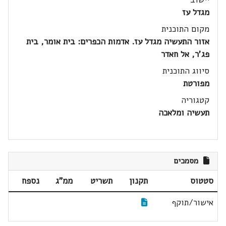
מגדל עז
מקום התוכנית
אזור התעשיה מגדל עז. אדמות הכפרים: בית אומר, בית
פג'ר, אל חאדר
סיווג התוכנית
מפורטת
קטגוריה
תעשיה ומלאכה
מסמכים
סטטוס
תקנון
תשריט
ממ"ג
נספח
אישור/תוקף