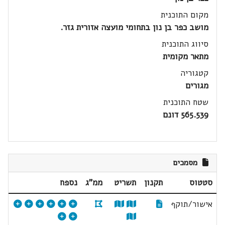
מקום התוכנית
מושב כפר בן נון בתחומי מועצה אזורית גזר.
סיווג התוכנית
מתאר מקומית
קטגוריה
מגורים
שטח התוכנית
565.539 דונם
מסמכים
סטטוס
תקנון
תשריט
ממ"ג
נספח
אישור/תוקף