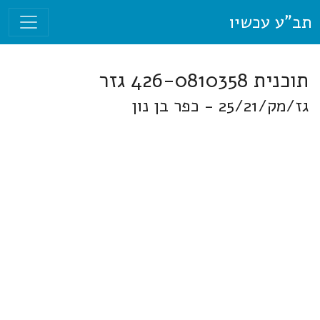
תב"ע עכשיו
תוכנית 426-0810358 גזר
גז/מק/25/21 - כפר בן נון