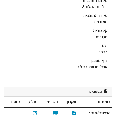
מקום התוכנית
רח' ים המלח 8
סיווג התוכנית
מפורטת
קטגוריה
מגורים
יזם
פרטי
גוף מתכנן
אדר' מנחם בר לב
מסמכים
סטטוס
תקנון
תשריט
ממ"ג
נספח
אישור/תוקף