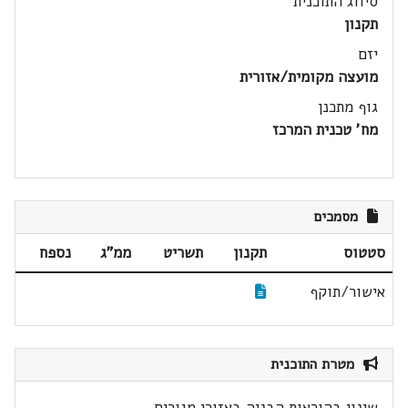
סיווג התוכנית
תקנון
יזם
מועצה מקומית/אזורית
גוף מתכנן
מח' טכנית המרכז
מסמכים
סטטוס
תקנון
תשריט
ממ"ג
נספח
אישור/תוקף
מטרת התוכנית
שינוי בהוראות הבניה באזורי מגורים.