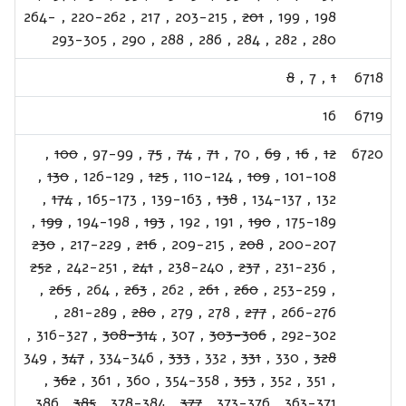
264-
,
220-262
,
217
,
203-215
,
201
,
199
,
198
293-305
,
290
,
288
,
286
,
284
,
282
,
280
8
,
7
,
1
6718
16
6719
,
100
,
97-99
,
75
,
74
,
71
,
70
,
69
,
16
,
12
6720
,
130
,
126-129
,
125
,
110-124
,
109
,
101-108
,
174
,
165-173
,
139-163
,
138
,
134-137
,
132
,
199
,
194-198
,
193
,
192
,
191
,
190
,
175-189
230
,
217-229
,
216
,
209-215
,
208
,
200-207
252
,
242-251
,
241
,
238-240
,
237
,
231-236
,
,
265
,
264
,
263
,
262
,
261
,
260
,
253-259
,
,
281-289
,
280
,
279
,
278
,
277
,
266-276
,
316-327
,
308-314
,
307
,
303-306
,
292-302
349
,
347
,
334-346
,
333
,
332
,
331
,
330
,
328
,
362
,
361
,
360
,
354-358
,
353
,
352
,
351
,
,
386
,
385
,
378-384
,
377
,
373-376
,
363-371