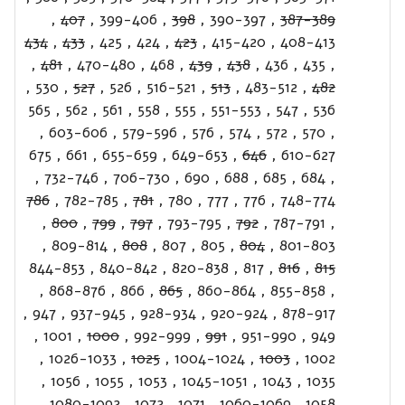
,
407
,
399-406
,
398
,
390-397
,
387-389
434
,
433
,
425
,
424
,
423
,
415-420
,
408-413
,
481
,
470-480
,
468
,
439
,
438
,
436
,
435
,
,
530
,
527
,
526
,
516-521
,
513
,
483-512
,
482
565
,
562
,
561
,
558
,
555
,
551-553
,
547
,
536
,
603-606
,
579-596
,
576
,
574
,
572
,
570
,
675
,
661
,
655-659
,
649-653
,
646
,
610-627
,
732-746
,
706-730
,
690
,
688
,
685
,
684
,
786
,
782-785
,
781
,
780
,
777
,
776
,
748-774
,
800
,
799
,
797
,
793-795
,
792
,
787-791
,
,
809-814
,
808
,
807
,
805
,
804
,
801-803
844-853
,
840-842
,
820-838
,
817
,
816
,
815
,
868-876
,
866
,
865
,
860-864
,
855-858
,
,
947
,
937-945
,
928-934
,
920-924
,
878-917
,
1001
,
1000
,
992-999
,
991
,
951-990
,
949
,
1026-1033
,
1025
,
1004-1024
,
1003
,
1002
,
1056
,
1055
,
1053
,
1045-1051
,
1043
,
1035
,
1080-1092
,
1072
,
1071
,
1060-1069
,
1058