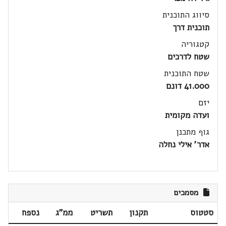
סיווג התוכנית
תוכנית דרך
קטגוריה
שטח לדרכים
שטח התוכנית
41.000 דונם
יזם
ועדה מקומית
גוף מתכנן
אדר' אילי נחלה
מסמכים
סטטוס
תקנון
תשריט
ממ"ג
נספח