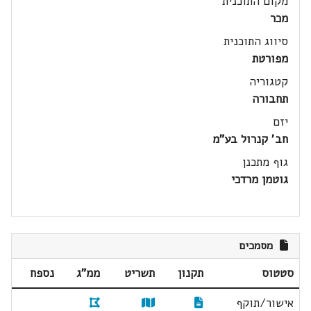
מקום התוכנית
מכר
סיווג התוכנית
מפורטת
קטגוריה
תחבורה
יזם
חב' קנרול בע"מ
גוף מתכנן
גוטמן מרדכי
מסמכים
סטטוס
תקנון
תשריט
ממ"ג
נספח
אישור/תוקף