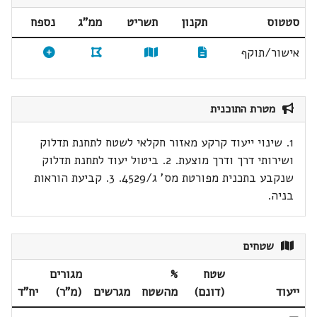
סטטוס
תקנון
תשריט
ממ"ג
נספח
אישור/תוקף
מטרת התוכנית
1. שינוי ייעוד קרקע מאזור חקלאי לשטח לתחנת תדלוק
ושירותי דרך ודרך מוצעת. 2. ביטול יעוד לתחנת תדלוק
שנקבע בתכנית מפורטת מס' ג/4529. 3. קביעת הוראות
בניה.
שטחים
שטח
%
מגורים
ייעוד
(דונם)
מהשטח
מגרשים
(מ"ר)
יח"ד