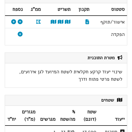
סטטוס
תקנון
תשריט
ממ"ג
נספח
אישור/תוקף
הפקדה
מטרת התוכנית
שינוי יעוד קרקע חקלאית לשטח המיועד לגן אירועים,
לשטח פרטי פתוח ודרך
שטחים
שטח
%
מגורים
ייעוד
(דונם)
מהשטח
מגרשים
(מ"ר)
יח"ד
תיירות
17.500
33.87%
1