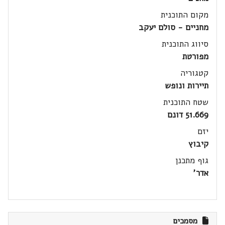
מקום התוכנית
מחניים - סולם יעקב
סיווג התוכנית
מפורטת
קטגוריה
תיירות ונופש
שטח התוכנית
51.669 דונם
יזם
קיבוץ
גוף מתכנן
אדר'
מסמכים