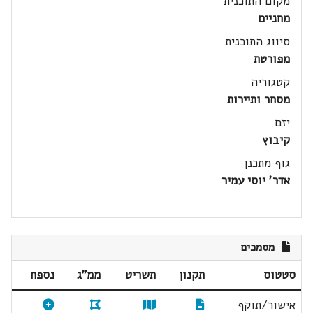
מקום התוכנית
מחניים
סיווג התוכנית
מפורטת
קטגוריה
מסחר ותיירות
יזם
קיבוץ
גוף מתכנן
אדר' יוסי עמיר
מסמכים
סטטוס
תקנון
תשריט
ממ"ג
נספח
אישור/תוקף