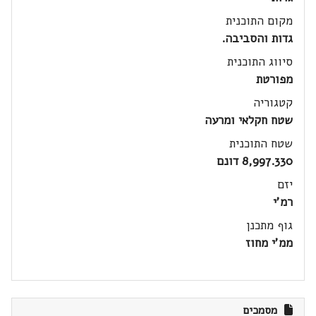
מקום התוכנית
גדות והסביבה.
סיווג התוכנית
מפורטת
קטגוריה
שטח חקלאי ומרעה
שטח התוכנית
8,997.330 דונם
יזם
רמ'י
גוף מתכנן
ממ'י מחוז
מסמכים