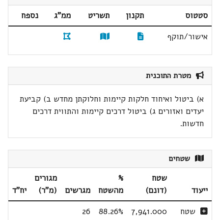
סטטוס
תקנון
תשריט
ממ"ג
נספח
אישור/תוקף
מטרת התוכנית
א) ביטול ואיחוד חלקות קיימות וחלוקתן מחדש ב) קביעת
יעדים ואזורים ג) ביטול דרכים קיימות והתווית דרכים
חדשות.
שטחים
שטח
%
מגורים
ייעוד
(דונם)
מהשטח
מגרשים
(מ"ר)
יח"ד
שטח
7,941.000
88.26%
26