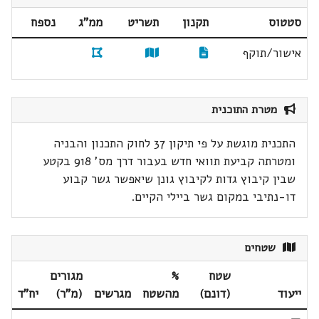
סטטוס
תקנון
תשריט
ממ"ג
נספח
אישור/תוקף
מטרת התוכנית
התכנית מוגשת על פי תיקון 37 לחוק התכנון והבניה
ומטרתה קביעת תוואי חדש בעבור דרך מס' 918 בקטע
שבין קיבוץ גדות לקיבוץ גונן שיאפשר גשר קבוע
דו-נתיבי במקום גשר ביילי הקיים.
שטחים
שטח
%
מגורים
ייעוד
(דונם)
מהשטח
מגרשים
(מ"ר)
יח"ד