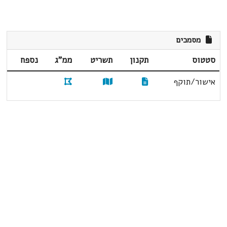
מסמכים
סטטוס
תקנון
תשריט
ממ"ג
נספח
אישור/תוקף