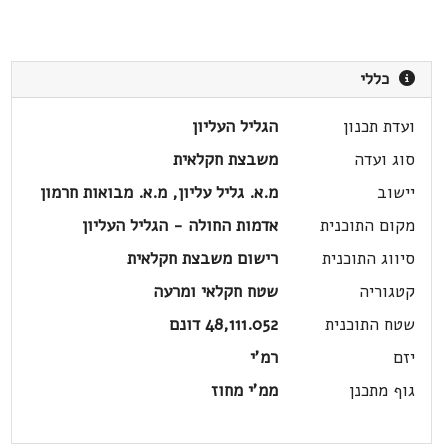
כללי
ועדת תכנון
הגליל העליון
סוג ועדה
משבצת חקלאית
יישוב
מ.א. גליל עליון, מ.א. מבואות חרמון
מקום התוכנית
אדמות החולה - הגליל העליון
סיווג התוכנית
רישום משבצת חקלאית
קטגוריה
שטח חקלאי ומרעה
שטח התוכנית
48,111.052 דונם
יזם
רמ'י
גוף מתכנן
ממ'י מחוז