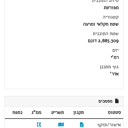
סיווג התוכנית
מפורטת
קטגוריה
שטח חקלאי ומרעה
שטח התוכנית
2,885.309 דונם
יזם
רמ'י
גוף מתכנן
אדר'
מסמכים
סטטוס
תקנון
תשריט
ממ"ג
נספח
אישור/תוקף