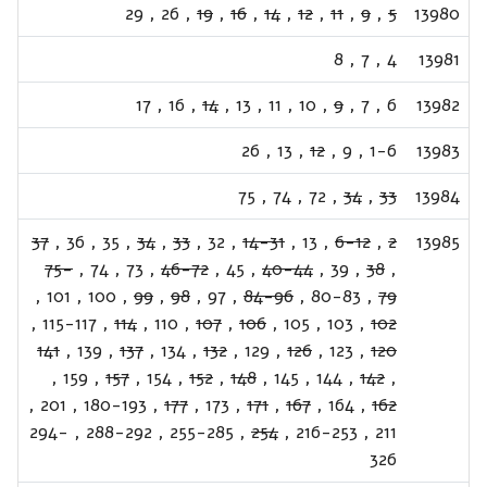
29
,
26
,
19
,
16
,
14
,
12
,
11
,
9
,
5
13980
8
,
7
,
4
13981
17
,
16
,
14
,
13
,
11
,
10
,
9
,
7
,
6
13982
26
,
13
,
12
,
9
,
1-6
13983
75
,
74
,
72
,
34
,
33
13984
37
,
36
,
35
,
34
,
33
,
32
,
14-31
,
13
,
6-12
,
2
13985
75-
,
74
,
73
,
46-72
,
45
,
40-44
,
39
,
38
,
,
101
,
100
,
99
,
98
,
97
,
84-96
,
80-83
,
79
,
115-117
,
114
,
110
,
107
,
106
,
105
,
103
,
102
141
,
139
,
137
,
134
,
132
,
129
,
126
,
123
,
120
,
159
,
157
,
154
,
152
,
148
,
145
,
144
,
142
,
,
201
,
180-193
,
177
,
173
,
171
,
167
,
164
,
162
294-
,
288-292
,
255-285
,
254
,
216-253
,
211
326