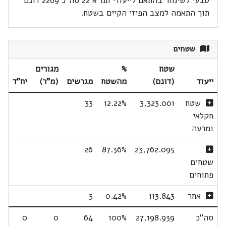
טבעי לשימור בהתאם לייעודי תמ"א 22 סה"כ 2269 דונם
תוך התאמה למצב הפיזי הקיים בשטח.
שטחים
שטח
%
מגורים
ייעוד
(דונם)
מהשטח
מגרשים
(מ"ר)
יח"ד
שטח
3,323.001
12.22%
33
חקלאי
ומרעה
26
87.36%
23,762.095
שטחים
פתוחים
אחר
113.843
0.42%
5
סה"כ
27,198.939
100%
64
0
0