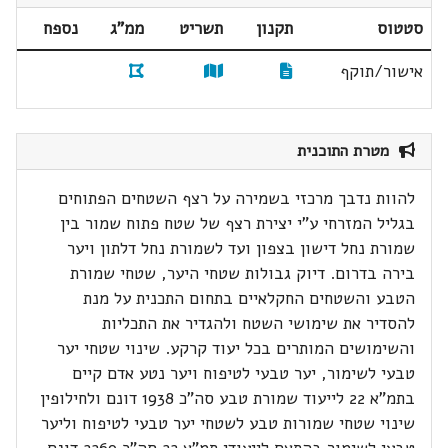
סטטוס
תקנון
תשריט
ממ"ג
נספח
אישור/תוקף
מטרת התוכנית
להוות נדבך מרכזי בשמירה על רצף השטחים הפתוחים
בגליל המזרחי ע"י יצירת רצף של שטח פתוח שמור בין
שמורת נחל דישון בצפון ועד לשמורת נחל דלתון ויער
בירה בדרום. דיוק גבולות שטחי היער, שטחי שמורת
הטבע והשטחים החקלאיים בתחום התכנית על מנת
להסדיר את שימושי השטח ולהגדיר את התכליות
והשימושים המותרים בכל יעוד קרקע. שינוי שטחי יער
טבעי לשימור, יער טבעי לטיפוח ויער נטע אדם קיים
בתמ"א 22 לייעוד שמורת טבע סה"כ 1938 דונם ולחילופין
שינוי שטחי שמורות טבע לשטחי יער טבעי לטיפוח וליער