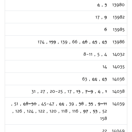
4
,
3
13980
17
,
9
13982
6
13985
174
,
159
,
139
,
66
,
46
,
45
,
43
13986
8-11
,
5
,
4
14032
14
14035
63
,
44
,
43
14036
31
,
27
,
20-25
,
17
,
13
,
7-9
,
4
,
1
14038
,
51
,
48-50
,
45-47
,
44
,
39
,
38
,
35
,
9-11
14039
,
126
,
124
,
122
,
120
,
118
,
116
,
97
,
53
,
52
158
22
14049