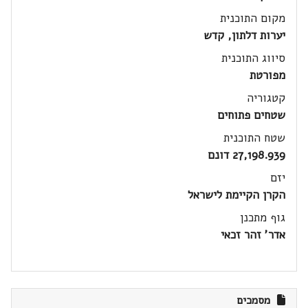
מקום התוכנית
יערות דלתון, קדש
סיווג התוכנית
מפורטת
קטגוריה
שטחים פתוחים
שטח התוכנית
27,198.939 דונם
יזם
הקרן הקיימת לישראל
גוף מתכנן
אדר' זהר זכאי
מסמכים