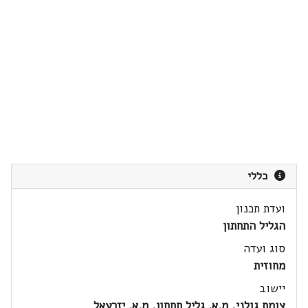
כללי
ועדת תכנון
הגליל התחתון
סוג ועדה
מחוזית
יישוב
צומת גולני, מ.א. גליל תחתון, מ.א. יזרעאל