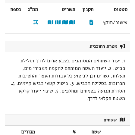
סטטוס
תקנון
תשריט
ממ"ג
נספח
אישור/תוקף
מטרת התוכנית
1. יעוד השטחים המסומנים בצבע אדום לדרך וסלילת
כביש. 2. ייעוד השטח המותחם להקמת מעבירי מים,
תעלות, גשרים וכן לביצוע כל עבודות העפר והחציבות
הכרוכות בסלילת הכביש. 3. ביטול קטעי כביש קיימים. 4.
הסדרת תנועה בצמתים ומחלפים. 5. שינוי ייעוד קרקע
משטח חקלאי לדרך.
שטחים
שטח
%
מגורים