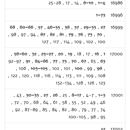
25-28
,
17
,
14
,
8-10
,
1-4
16986
1-73
16996
68
,
60-66
,
57
,
46-55
,
38
,
37
,
29-33
,
27
16999
,
98
,
97
,
94
,
87
,
82
,
81
,
79
,
76
,
73
,
70
,
127
,
117
,
114
,
109
,
102
,
100
,
58-60
,
32
,
25-27
,
20
,
19
,
18
,
17
,
16
,
1
17000
92-97
,
91
,
84-86
,
77
,
73
,
70
,
67
,
65
,
63
,
106
,
103-105
,
102
,
101
,
100
,
99
,
98
,
,
122
,
120
,
118
,
116
,
114
,
113
,
111
,
109
,
108
132-134
,
128
,
126
,
123
,
43
,
30-33
,
27
,
26
,
25
,
8-17
,
4-7
,
1-3
17001
,
72
,
70
,
68
,
64
,
61
,
58
,
55
,
52
,
49
,
46
,
92
,
87-89
,
85
,
84
,
82
,
80
,
79
,
77
,
74
100-105
,
98
,
95
41
17002