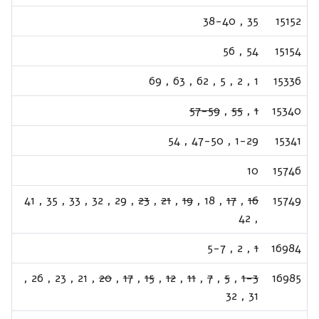
38-40
,
35
15152
56
,
54
15154
69
,
63
,
62
,
5
,
2
,
1
15336
57-59
,
55
,
1
15340
54
,
47-50
,
1-29
15341
10
15746
41
,
35
,
33
,
32
,
29
,
23
,
21
,
19
,
18
,
17
,
16
15749
42
,
5-7
,
2
,
1
16984
,
26
,
23
,
21
,
20
,
17
,
15
,
12
,
11
,
7
,
5
,
1-3
16985
32
,
31