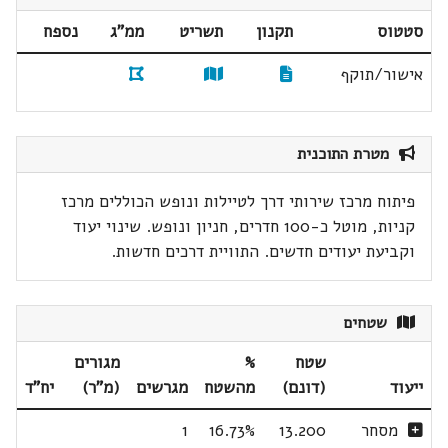
סטטוס
תקנון
תשריט
ממ"ג
נספח
אישור/תוקף
מטרת התוכנית
פיתוח מרכז שירותי דרך לטיילות ונופש הכוללים מרכז
קניות, מוטל כ-100 חדרים, חניון ונופש. שינוי יעוד
וקביעת יעודים חדשים. התוויית דרכים חדשות.
שטחים
שטח
%
מגורים
ייעוד
(דונם)
מהשטח
מגרשים
(מ"ר)
יח"ד
מסחר
13.200
16.73%
1