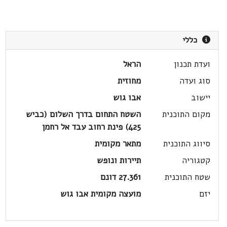
כללי
ועדת תכנון
הראל
סוג ועדה
מחוזית
יישוב
אבו גוש
מקום התוכנית
השטח התחום בדרך השלום (כביש
425) פינת רחוב עבד אל רחמן
סיווג התוכנית
מתאר מקומית
קטגוריה
תיירות ונופש
שטח התוכנית
27.361 דונם
יזם
מועצה מקומית אבו גוש