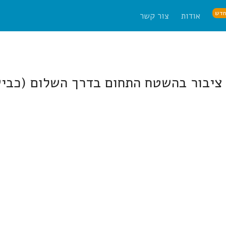
דש
אודות
צור קשר
 התחום בדרך השלום (כביש 425) פינת רחוב עבד אל רח