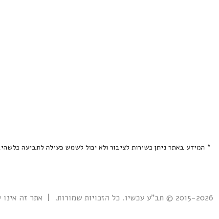
* המידע באתר ניתן כשירות לציבור ולא יכול לשמש כעילה לתביעה כלשהי
2015-2026 © תב"ע עכשיו. כל הזכויות שמורות. | אתר זה אינו קשור אל ואינו נתמך ע"י גוף ממשלתי כלשהו כולל רשות מקרקעי ישראל. |