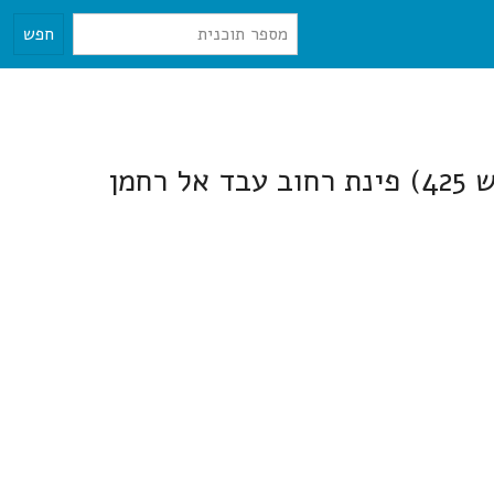
חפש
מן