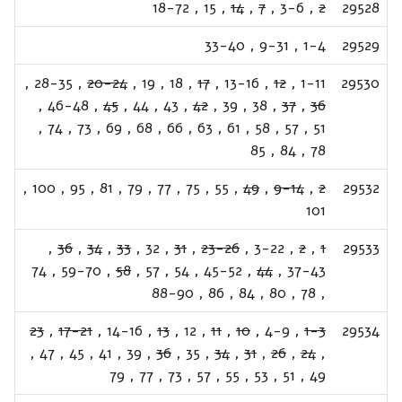
18-72
,
15
,
14
,
7
,
3-6
,
2
29528
33-40
,
9-31
,
1-4
29529
,
28-35
,
20-24
,
19
,
18
,
17
,
13-16
,
12
,
1-11
29530
,
46-48
,
45
,
44
,
43
,
42
,
39
,
38
,
37
,
36
,
74
,
73
,
69
,
68
,
66
,
63
,
61
,
58
,
57
,
51
85
,
84
,
78
,
100
,
95
,
81
,
79
,
77
,
75
,
55
,
49
,
9-14
,
2
29532
101
,
36
,
34
,
33
,
32
,
31
,
23-26
,
3-22
,
2
,
1
29533
74
,
59-70
,
58
,
57
,
54
,
45-52
,
44
,
37-43
88-90
,
86
,
84
,
80
,
78
,
23
,
17-21
,
14-16
,
13
,
12
,
11
,
10
,
4-9
,
1-3
29534
,
47
,
45
,
41
,
39
,
36
,
35
,
34
,
31
,
26
,
24
,
79
,
77
,
73
,
57
,
55
,
53
,
51
,
49