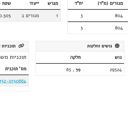
מגורים (מ"ר)
יח"ד
מגרש
ייעוד
שטח (
804
3
1
מגורים ב
0.505
3
804
גושים וחלקות
תוכניות ק
תוכניות משת
גוש
חלקה
מס' תוכנית
65
,
39
29524
152-0150664