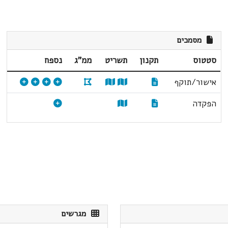
מסמכים
סטטוס
תקנון
תשריט
ממ"ג
נספח
אישור/תוקף
הפקדה
מגרשים