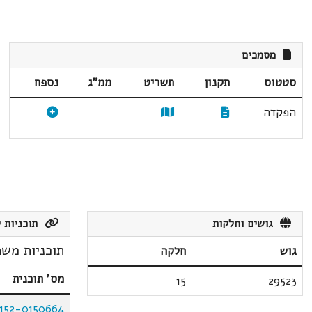
מסמכים
סטטוס
תקנון
תשריט
ממ"ג
נספח
הפקדה
גושים וחלקות
תוכניות ק
תוכניות משת
גוש
חלקה
מס' תוכנית
15
29523
152-0150664