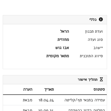
כללי
ועדת תכנון
הראל
סוג ועדה
מחוזית
יישוב
אבו גוש
סיווג התוכנית
מתאר מקומית
תהליך אישור
סטטוס
תאריך
הערה
עמידה בתנאי סף/קליטה
18.04.24
מבאת
החלטה בדיון בהפקדה
10.09.24
מבאת