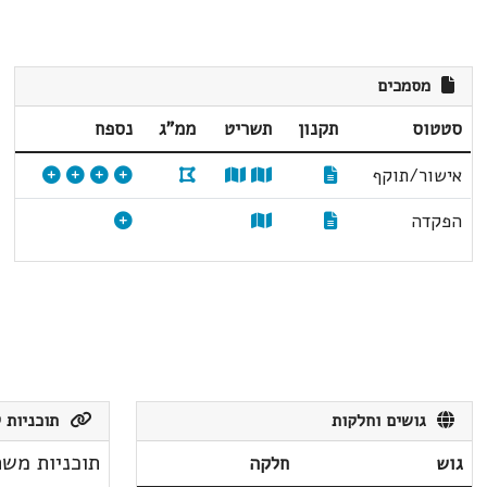
מסמכים
סטטוס
תקנון
תשריט
ממ"ג
נספח
אישור/תוקף
הפקדה
גושים וחלקות
תוכניות ק
תוכניות משת
גוש
חלקה