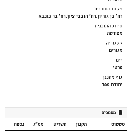
מקום התוכנית
רח' בן גוריון,רח' חובבי ציון,רח' בר כוכבא
סיווג התוכנית
מפורטת
קטגוריה
מגורים
יזם
פרטי
גוף מתכנן
יהודה פפר
מסמכים
סטטוס
תקנון
תשריט
ממ"ג
נספח