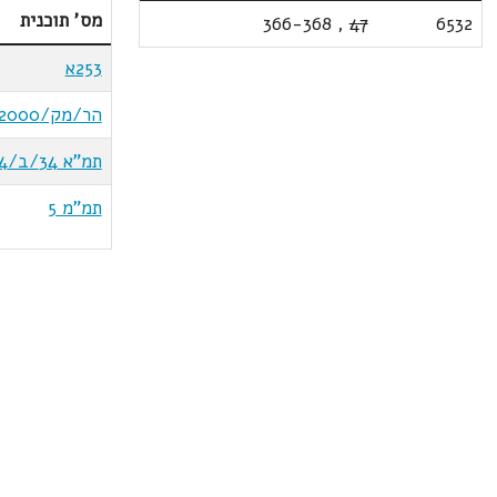
מס' תוכנית
366-368
,
47
6532
253א
הר/מק/2000/נכ
תמ"א 34/ב/4
תמ"מ 5