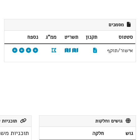
מסמכים
סטטוס
תקנון
תשריט
ממ"ג
נספח
אישור/תוקף
גושים וחלקות
תוכניות ק
תוכניות משת
גוש
חלקה