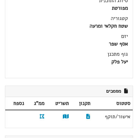
סיווג התוכנית
מפורטת
קטגוריה
שטח חקלאי ומרעה
יזם
אסף שפר
גוף מתכנן
יעל פלק
מסמכים
סטטוס
תקנון
תשריט
ממ"ג
נספח
אישור/תוקף