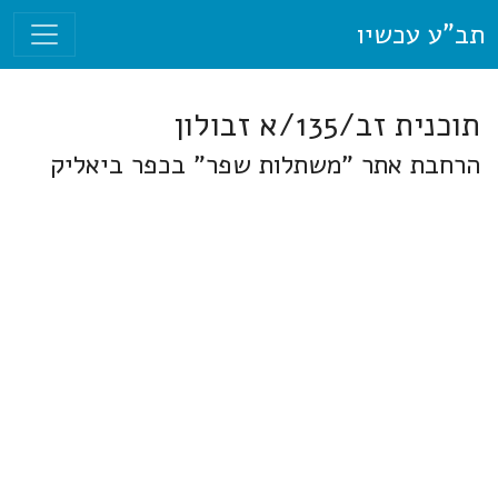
תב"ע עכשיו
תוכנית זב/135/א זבולון
הרחבת אתר "משתלות שפר" בכפר ביאליק