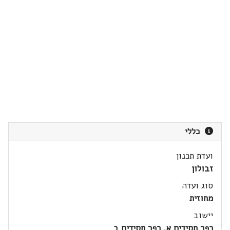
כללי
ועדת תכנון
זבולון
סוג ועדה
מחוזית
יישוב
כפר חסידים א, כפר חסידים ב