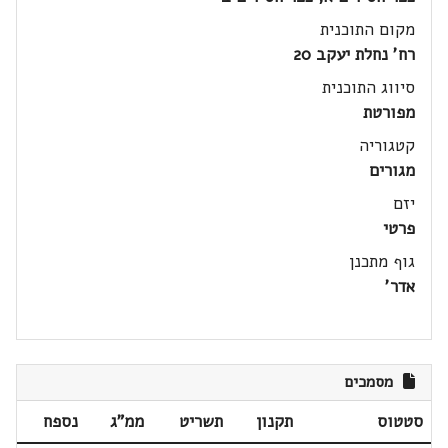
מקום התוכנית
רח' נחלת יעקב 20
סיווג התוכנית
מפורטת
קטגוריה
מגורים
יזם
פרטי
גוף מתכנן
אדר'
מסמכים
סטטוס
תקנון
תשריט
ממ"ג
נספח