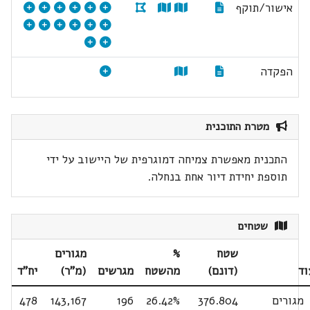
אישור/תוקף
הפקדה
מטרת התוכנית
התכנית מאפשרת צמיחה דמוגרפית של היישוב על ידי
תוספת יחידת דיור אחת בנחלה.
שטחים
שטח
%
מגורים
וד
(דונם)
מהשטח
מגרשים
(מ"ר)
יח"ד
גורים
376.804
26.42%
196
143,167
478