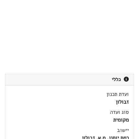
כללי
ועדת תכנון
זבולון
סוג ועדה
מקומית
יישוב
רמת יוחנן, מ.א. זבולון