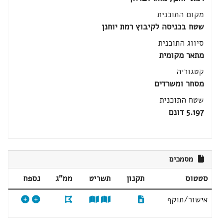
מקום התוכנית
שטח בכניסה לקיבוץ רמת יוחנן
סיווג התוכנית
מתאר מקומית
קטגוריה
מסחר ומשרדים
שטח התוכנית
5.197 דונם
מסמכים
סטטוס
תקנון
תשריט
ממ"ג
נספח
אישור/תוקף