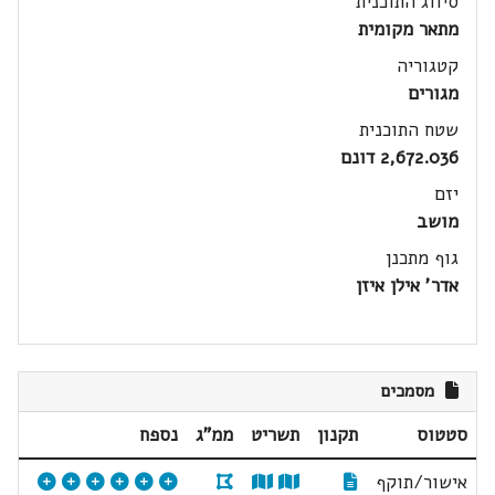
סיווג התוכנית
מתאר מקומית
קטגוריה
מגורים
שטח התוכנית
2,672.036 דונם
יזם
מושב
גוף מתכנן
אדר' אילן איזן
מסמכים
סטטוס
תקנון
תשריט
ממ"ג
נספח
אישור/תוקף