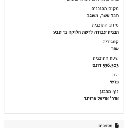
מקום התוכנית
חבל אשר, משגב
סיווג התוכנית
תכנית עבודה לרשת חלוקה גז טבע
קטגוריה
אחר
שטח התוכנית
536.503 דונם
יזם
פרטי
גוף מתכנן
אדר' אריאל פרוינד
מסמכים