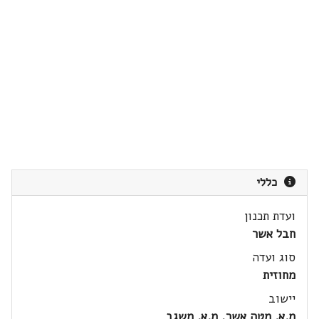
כללי
ועדת תכנון
חבל אשר
סוג ועדה
מחוזית
יישוב
מ.א. מטה אשר, מ.א. משגב