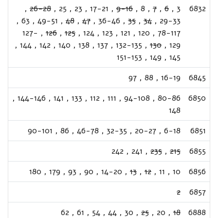
,
26-28
,
25
,
23
,
17-21
,
9-16
,
8
,
7
,
6
,
3
6832
,
63
,
49-51
,
48
,
47
,
36-46
,
35
,
34
,
29-33
127-
,
126
,
125
,
124
,
123
,
121
,
120
,
78-117
,
144
,
142
,
140
,
138
,
137
,
132-135
,
130
,
129
151-153
,
149
,
145
97
,
88
,
16-19
6845
,
144-146
,
141
,
133
,
112
,
111
,
94-108
,
80-86
6850
148
90-101
,
86
,
46-78
,
32-35
,
20-27
,
6-18
6851
242
,
241
,
235
,
215
6855
180
,
179
,
93
,
90
,
14-20
,
13
,
12
,
11
,
10
6856
2
6857
62
,
61
,
54
,
44
,
30
,
25
,
20
,
18
6888