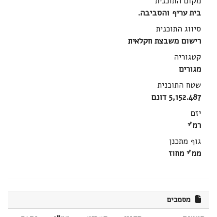
מקום התוכנית
בית עריף והסביבה.
סיווג התוכנית
רישום משבצת חקלאית
קטגוריה
מגורים
שטח התוכנית
5,152.487 דונם
יזם
רמ'י
גוף מתכנן
ממ'י מחוז
מסמכים