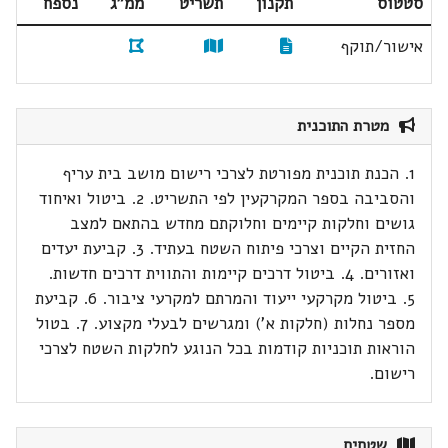
סטטוס
תקנון
תשריט
ממ"ג
נספח
אישור/תוקף
מטרת התוכנית
1. הכנת תוכנית מפורטת לצרכי רישום מושב בית עריף
והסביבה בספר המקרקעין לפי התשריט. 2. ביטול ואיחוד
גושים וחלקות קיימים וחלוקתם מחדש בהתאם למצב
החזית הקיים וצרכי פיתוח השטח בעתיד. 3. קביעת יעדים
ואזורים. 4. ביטול דרכים קיימות והתווית דרכים חדשות.
5. ביטול מקרקעי ייעוד והמרתם למקרעי ציבור. 6. קביעת
מספר נחלות (חלקות א') ומגרשים לבעלי מקצוע. 7. בטול
הוראות תוכניות קודמות בכל הנוגע לחלקות השטח לצרכי
רישום.
שטחים