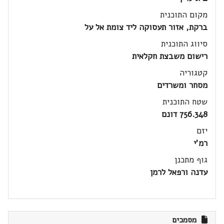
מקום התוכנית
ברקת, אזור תעסוקה ליד צומת אל על
סיווג התוכנית
רישום משבצת חקלאית
קטגוריה
מסחר ומשרדים
שטח התוכנית
756.348 דונם
יזם
רמ'י
גוף מתכנן
עדנה ורפאל לרמן
מסמכים