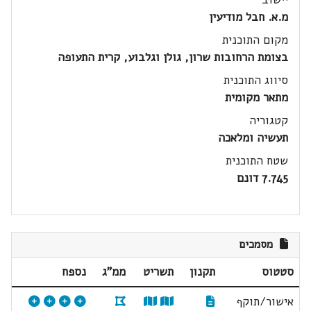
מ.א. חבל מודיעין
מקום התוכנית
בצומת הרחובות שרון, גולן וגלבוע, קרית התעופה
סיווג התוכנית
מתאר מקומית
קטגוריה
תעשיה ומלאכה
שטח התוכנית
7.745 דונם
מסמכים
סטטוס
תקנון
תשריט
ממ"ג
נספח
אישור/תוקף