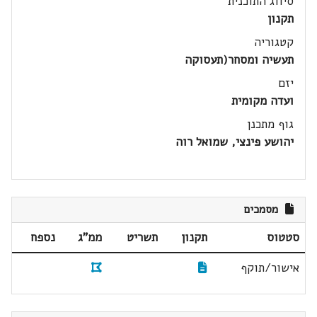
סיווג התוכנית
תקנון
קטגוריה
תעשיה ומסחר(תעסוקה
יזם
ועדה מקומית
גוף מתכנן
יהושע פינצי, שמואל רוה
מסמכים
סטטוס
תקנון
תשריט
ממ"ג
נספח
אישור/תוקף