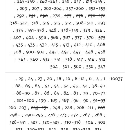
,
245-250
,
240-243
,
238
,
237
,
219-235
,
,
269
,
267
,
262-264
,
257-260
,
252-255
,
292
,
291
,
290
,
278
,
277
,
276
,
270-272
318-322
,
316
,
315
,
313
,
312
,
308-310
,
293
,
373
,
351-356
,
348
,
336-339
,
329
,
324
,
,
407
,
404
,
398
,
388
,
387
,
377
,
376
,
375
,
435
,
433
,
432
,
415
,
413
,
412
,
410
,
408
,
508
,
500-502
,
492
,
452
,
447
,
446
,
438
,
543
,
540
,
532
,
531
,
518
,
517
,
514
,
512
564
,
561
,
560
,
556
,
547
,
29
,
24
,
23
,
20
,
18
,
16
,
8-12
,
6
,
4
,
1
10037
,
68
,
65
,
64
,
57
,
54
,
52
,
45
,
42
,
38-40
,
88-90
,
87
,
86
,
85
,
84
,
83
,
79
,
70-77
,
201-206
,
199
,
189
,
187
,
98
,
96
,
91-93
260-263
,
249-251
,
248
,
228
,
208-211
,
207
296-
,
290-293
,
276
,
273
,
272
,
267
,
266
,
328-331
,
327
,
320-325
,
310-318
,
304
,
302
,
373
,
369-371
,
346
,
345
,
336-343
,
334
,