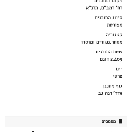
מקום התוכנית
רח' רמב"ם, תרנ"א
סיווג התוכנית
מפורטת
קטגוריה
מסחר,מגורים ומוסדו
שטח התוכנית
2.409 דונם
יזם
פרטי
גוף מתכנן
אדר' דנה גב
מסמכים