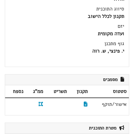
סיווג התוכנית
תקנון לכלל הישוב
יזם
ועדה מקומית
גוף מתכנן
י. פינצי, ש. רוה
מסמכים
סטטוס
תקנון
תשריט
ממ"ג
נספח
אישור/תוקף
מטרת התוכנית