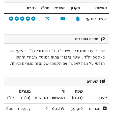
סטטוס
תקנון
תשריט
ממ"ג
נספח
אישור/תוקף
מטרת התוכנית
שינוי יעוד ממגורי נופש ד' ו-ד' 1 למגורים ג', בהיקף של
כ-600 יח"ד , שטח ציבורי פתוח למוסד ציבורי ומתקן
הנדסי על מנת לאפשר את הקמתו של אזור מגורים מיוחד.
שטחים
שטח
%
מגורים
ייעוד
(דונם)
מהשטח
מגרשים
(מ"ר)
יח"ד
מגורים
39.916
60.41%
6
112,927
600