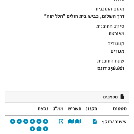
מקום התוכנית
דרך השלום, כביש בית חולים "הלל יפה"
סיווג התוכנית
מפורטת
קטגוריה
מגורים
שטח התוכנית
258.861 דונם
מסמכים
סטטוס
תקנון
תשריט
ממ"ג
נספח
אישור/תוקף