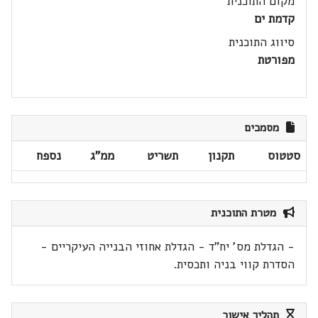
מקום התוכנית
קדמת ים
סיווג התוכנית
מפורטת
מסמכים
סטטוס
תקנון
תשריט
ממ"ג
נספח
מטרת התוכנית
- הגדלת מס' יח"ד - הגדלת אחוזי הבנייה העיקריים -
הסדרת קווי בניה ותכסית.
תהליך אישור