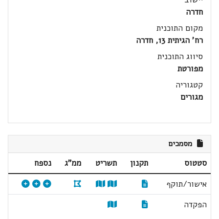
חדרה
מקום התוכנית
רח' הגיתית 13, חדרה
סיווג התוכנית
מפורטת
קטגוריה
מגורים
מסמכים
סטטוס
תקנון
תשריט
ממ"ג
נספח
אישור/תוקף
הפקדה