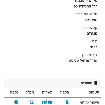
מקום התוכנית
רח' החסידה 10
סיווג התוכנית
מפורטת
קטגוריה
מגורים
יזם
פרטי
גוף מתכנן
אדר' אריאל טליסה
מסמכים
סטטוס
תקנון
תשריט
ממ"ג
נספח
אישור/תוקף