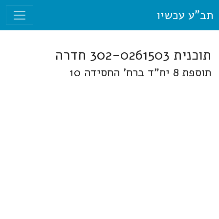
תב"ע עכשיו
תוכנית 302-0261503 חדרה
תוספת 8 יח"ד ברח' החסידה 10