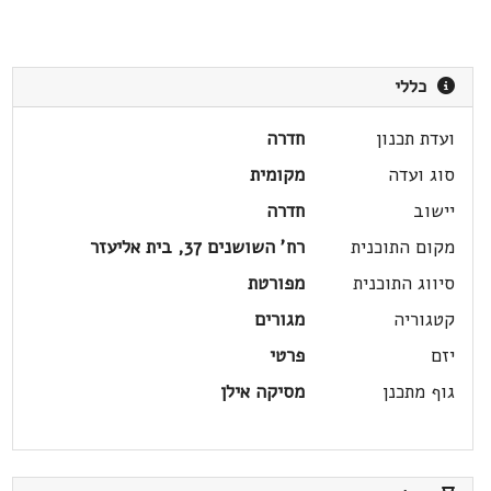
כללי
ועדת תכנון
חדרה
סוג ועדה
מקומית
יישוב
חדרה
מקום התוכנית
רח' השושנים 37, בית אליעזר
סיווג התוכנית
מפורטת
קטגוריה
מגורים
יזם
פרטי
גוף מתכנן
מסיקה אילן