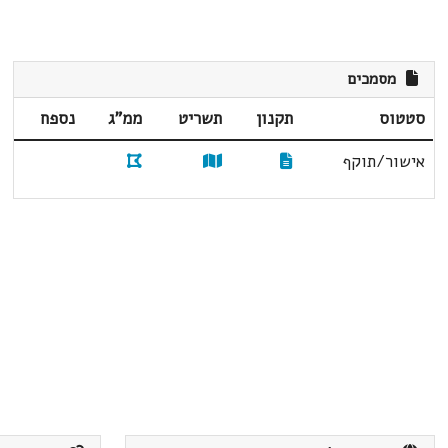
מסמכים
סטטוס
תקנון
תשריט
ממ"ג
נספח
אישור/תוקף