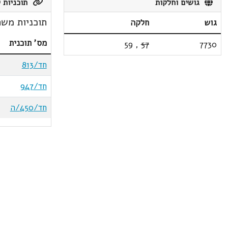
גושים וחלקות
תוכניות ק
תוכניות משת
גוש
חלקה
מס' תוכנית
59
,
57
7730
חד/813
חד/947
חד/450/ה