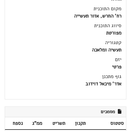
מקום התוכנית
רח' החרש, אזור תעשייה
סיווג התוכנית
מפורטת
קטגוריה
תעשיה ומלאכה
יזם
פרטי
גוף מתכנן
אדר' מיכאל דוידוב
מסמכים
סטטוס
תקנון
תשריט
ממ"ג
נספח