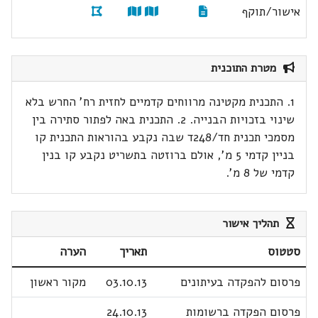
אישור/תוקף
מטרת התוכנית
1. התכנית מקטינה מרווחים קדמיים לחזית רח' החרש בלא
שינוי בזכויות הבנייה. 2. התכנית באה לפתור סתירה בין
מסמכי תכנית חד/248ד שבה נקבע בהוראות התכנית קו
בניין קדמי 5 מ', אולם ברוזטה בתשריט נקבע קו בנין
קדמי של 8 מ'.
תהליך אישור
סטטוס
תאריך
הערה
פרסום להפקדה בעיתונים
03.10.13
מקור ראשון
פרסום הפקדה ברשומות
24.10.13