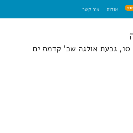
דש
אודות
צור קשר
ם