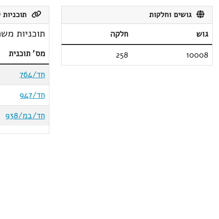
גושים וחלקות
תוכניות ק
תוכניות משת
גוש
חלקה
מס' תוכנית
258
10008
חד/764
חד/947
חד/במ/938