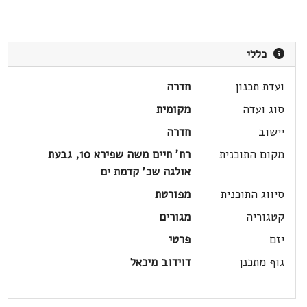
כללי
ועדת תכנון
חדרה
סוג ועדה
מקומית
יישוב
חדרה
מקום התוכנית
רח' חיים משה שפירא 10, גבעת
אולגה שכ' קדמת ים
סיווג התוכנית
מפורטת
קטגוריה
מגורים
יזם
פרטי
גוף מתכנן
דוידוב מיכאל