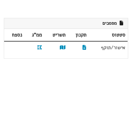
מסמכים
סטטוס
תקנון
תשריט
ממ"ג
נספח
אישור/תוקף