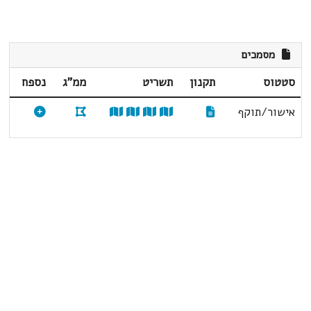
מסמכים
סטטוס
תקנון
תשריט
ממ"ג
נספח
אישור/תוקף