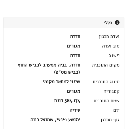
כללי
ועדת תכנון
חדרה
סוג ועדה
מגורים
יישוב
חדרה
מקום התוכנית
חדרה, בניה ממערב לכביש החוף
(כביש מס' 2)
סיווג התוכנית
שינוי למתאר מקומי
קטגוריה
מגורים
שטח התוכנית
384.174 דונם
יזם
עיריה
גוף מתכנן
יהושע פינצי, שמואל רווה