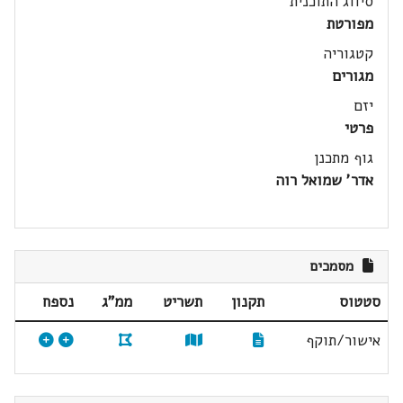
סיווג התוכנית
מפורטת
קטגוריה
מגורים
יזם
פרטי
גוף מתכנן
אדר' שמואל רוה
מסמכים
סטטוס
תקנון
תשריט
ממ"ג
נספח
אישור/תוקף