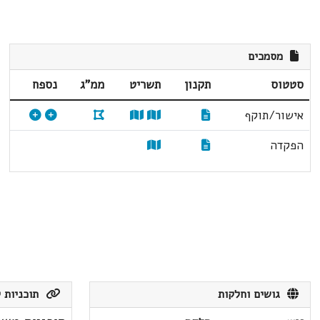
מסמכים
סטטוס
תקנון
תשריט
ממ"ג
נספח
אישור/תוקף
הפקדה
גושים וחלקות
תוכניות ק