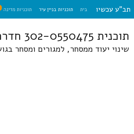
תב"ע עכשיו
ח
בית
תוכניות בניין עיר
תוכניות מדינה
תוכנית 302-0550475 חדרה
שינוי יעוד ממסחר, למגורים ומסחר בגוש 10049 חלקה 352 בשכונת גני אלון, רח' שמואלזון פינת משה 