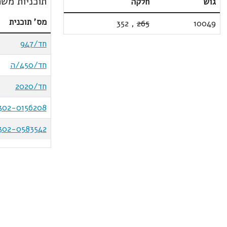
תוכניות משת
גוש
חלקה
מס' תוכנית
352
,
265
10049
חד/947
חד/450/ה
חד/2020
302-0156208
302-0583542