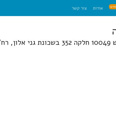
דש
אודות
צור קשר
דיין